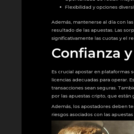
Flexibilidad y opciones divers
Además, mantenerse al día con las n
resultado de las apuestas. Las sor
significativamente las cuotas y el 
Confianza y
Es crucial apostar en plataformas 
licencias adecuadas para operar. E
transacciones sean seguras. Tambié
por las apuestas cripto, que están
Además, los apostadores deben tene
riesgos asociados con las apuestas