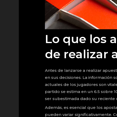
Lo que los 
de realizar
Antes de lanzarse a realizar apues
en sus decisiones. La información so
actuales de los jugadores son vital
partido se estima en un 6.5 sobre 1
ser subestimada dado su reciente 
Además, es esencial que los aposta
pueden variar significativamente. C