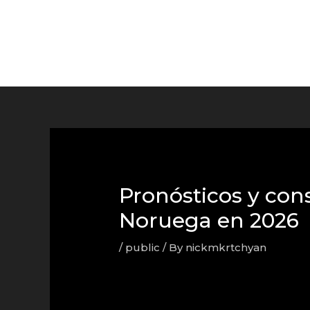
Skip
to
content
Pronósticos y cons
Noruega en 2026
/
public
/ By
nickmkrtchyan