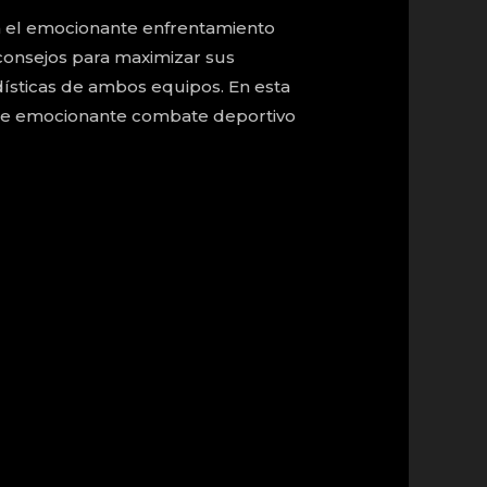
on el emocionante enfrentamiento
consejos para maximizar sus
adísticas de ambos equipos. En esta
este emocionante combate deportivo