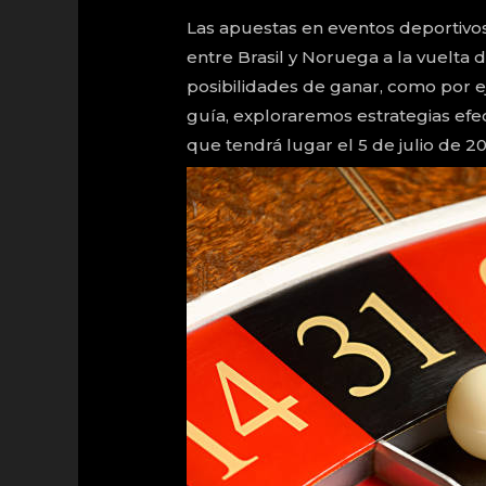
Las apuestas en eventos deportivo
entre Brasil y Noruega a la vuelta
posibilidades de ganar, como por 
guía, exploraremos estrategias ef
que tendrá lugar el 5 de julio de 2