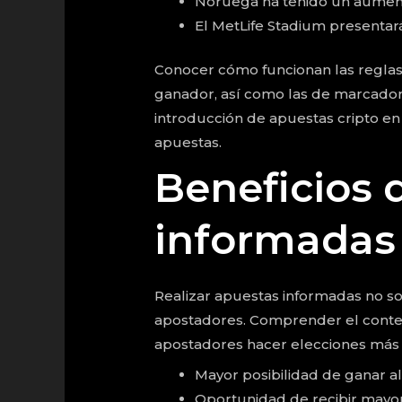
Noruega ha tenido un aument
El MetLife Stadium presentará
Conocer cómo funcionan las reglas 
ganador, así como las de marcador 
introducción de apuestas cripto e
apuestas.
Beneficios 
informadas
Realizar apuestas informadas no so
apostadores. Comprender el context
apostadores hacer elecciones más 
Mayor posibilidad de ganar al 
Oportunidad de recibir mayo