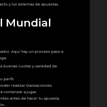
acto y los sistemas de apuestas
l Mundial
ador. Aquí hay un proceso paso a
ega.
ca buenas cuotas y variedad de
 perfil.
poder realizar transacciones.
ra comenzar a jugar.
entes antes de hacer tu apuesta.
ón.