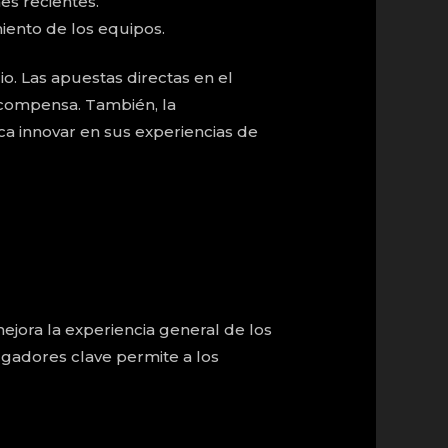
s recientes.
iento de los equipos.
. Las apuestas directas en el
ecompensa. También, la
a innovar en sus experiencias de
ejora la experiencia general de los
ugadores clave permite a los