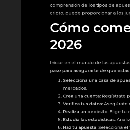
comprensión de los tipos de apuest
cripto, puede proporcionar a los ju
Cómo comen
2026
Iniciar en el mundo de las apuest
paso para asegurarte de que estás l
Selecciona una casa de apues
mercados.
Crea una cuenta:
Regístrate p
Verifica tus datos:
Asegúrate d
Realiza un depósito:
Elige tu 
Estudia las estadísticas:
Analiz
Haz tu apuesta:
Selecciona el 