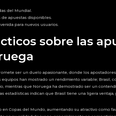
das del Mundial.
 de apuestas disponibles.
venida para nuevos usuarios.
ácticos sobre las ap
oruega
 promete ser un duelo apasionante, donde los apostadore
quipos han mostrado un rendimiento variable; Brasil, con 
io, mientras que Noruega ha demostrado ser un contendi
s estadísticas indican que Brasil tiene una ligera ventaja
ido en Copas del Mundo, aumentando su atractivo como fav