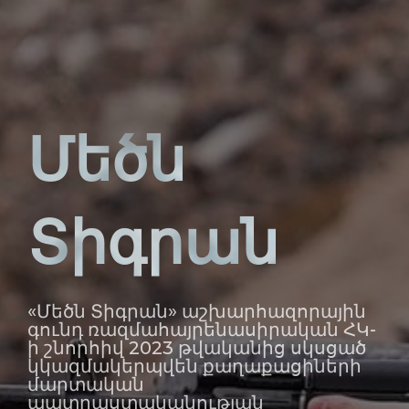
Մեծն
Տիգրան
«Մեծն Տիգրան» աշխարհազորային
գունդ ռազմահայրենասիրական ՀԿ-
ի շնորհիվ 2023 թվականից սկսցած
կկազմակերպվեն քաղաքացիների
մարտական
պատրաստականության