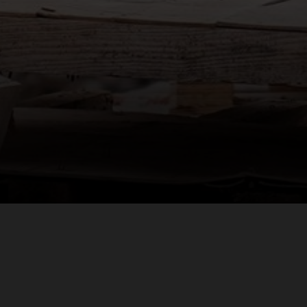
ՀԵՏԵՒԵՔ ՄԵԶ